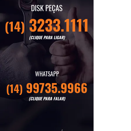
DISK PEÇAS
3
233.1111
(14)
(CLIQUE PARA LIGAR)
WHATSAPP
99
735.9966
(14)
(CLIQUE PARA FALAR)