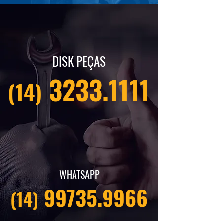
DISK PEÇAS
3233.1111
(14)
WHATSAPP
99735.9966
(14)